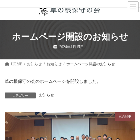
コ
ナ
ン
ビ
テ
ゲ
ン
ー
ツ
シ
へ
ョ
ホームページ開設のお知らせ
ス
ン
キ
に
2024年1月15日
ッ
移
プ
動
HOME
お知らせ
お知らせ
ホームページ開設のお知らせ
草の根保守の会のホームページを開設しました。
お知らせ
カテゴリー
次の記事