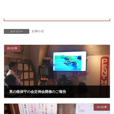
令和8年4月20日(月)深川江戸資料館レクホールにてパラオ
での活動について報告会を行います。
詳しくはこちら☞
https://kusanone-hoshu.com/archives/520
お知らせ
カテゴリー
前の記事
草の根保守の会定例会開催のご報告
2026年4月1日
次の記事